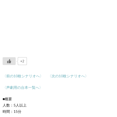
+2
〈前の10枚シナリオへ〉
〈次の10枚シナリオへ〉
〈声劇用の台本一覧へ〉
■概要
人数：5人以上
時間：15分