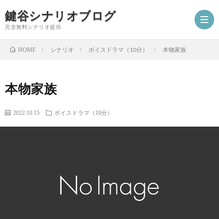
鍵谷シナリオブログ
完全無料シナリオ提供
シナリオ
ボイスドラマ（10分）
本物家族
HOME
ホ
本物家族
ー
プ
2022.10.15
ボイスドラマ（10分）
ム
ロ
シ
フ
ナ
お
ィ
リ
仕
シ
ー
オ
事
ナ