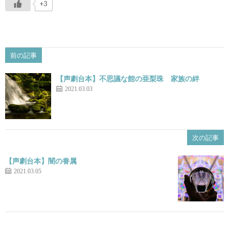
+3
前の記事
【声劇台本】不思議な館の亜梨珠 家族の絆
2021.03.03
次の記事
【声劇台本】闇の眷属
2021.03.05