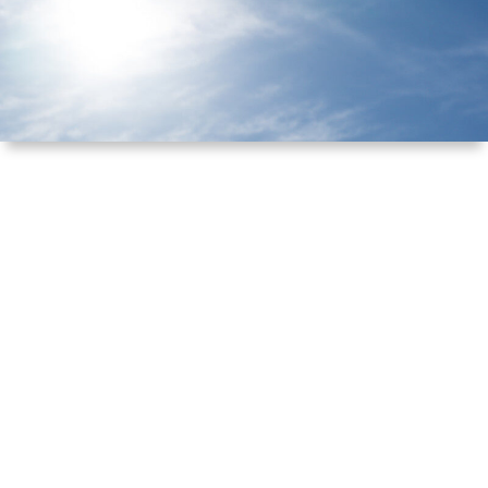
ル
提
依
リ
供
頼
オ
（規
（脚
約）
本、
に
台
つ
本）
い
一
て
覧