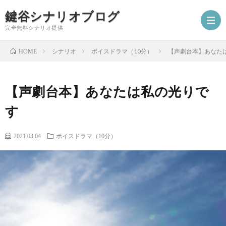
鍵谷シナリオブログ
完全無料シナリオ提供
シナリオ
ボイスドラマ（10分）
【声劇台本】あなた
HOME
ホ
【声劇台本】あなたは私の光りで
ー
プ
す
ム
ロ
シ
2021.03.04
ボイスドラマ（10分）
フ
ナ
お
ィ
リ
仕
シ
ー
オ
事
ナ