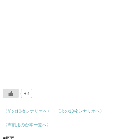
+3
〈前の10枚シナリオへ〉
〈次の10枚シナリオへ〉
〈声劇用の台本一覧へ〉
■概要