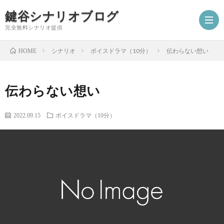
鍵谷シナリオブログ
完全無料シナリオ提供
シナリオ
ボイスドラマ（10分）
伝わらない想い
HOME
ホ
伝わらない想い
ー
プ
2022.09.15
ボイスドラマ（10分）
ム
ロ
シ
フ
ナ
お
ィ
リ
仕
シ
ー
オ
事
ナ