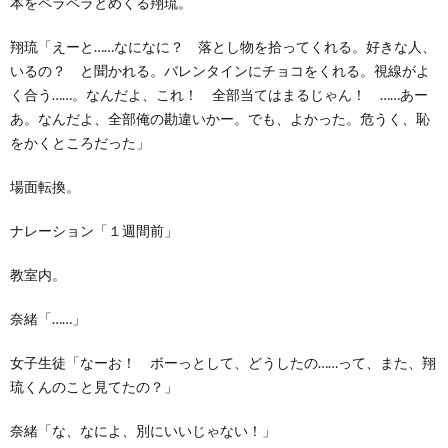
本をペラペラとめくる翔琉。
翔琉「えーと……なになに？ 落とし物を拾ってくれる。好きな人、
いるの？ と聞かれる。バレンタインにチョコをくれる。視線がよ
く合う……。なんだよ、これ！ 全部当てはまるじゃん！ ……あー
あ。なんだよ、全部俺の勘違いかー。でも、よかった。危うく、恥
をかくところだった」
場面転換。
ナレーション「１週間前」
教室内。
奈緒「……」
女子生徒「なーお！ ボーっとして、どうしたの……って、また、翔
琉くんのこと見てたの？」
奈緒「な、なによ、別にいいじゃない！」