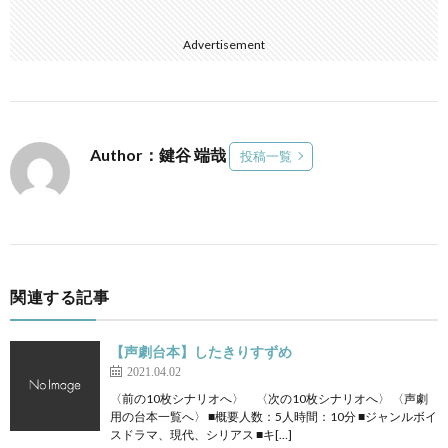
Advertisement
Author：鍵谷 端哉
投稿一覧
関連する記事
【声劇台本】したきりすずめ
2021.04.02
〈前の10枚シナリオへ〉 〈次の10枚シナリオへ〉 〈声劇
用の台本一覧へ〉 ■概要人数：5人時間：10分 ■ジャンルボイ
スドラマ、現代、シリアス ■キ[…]