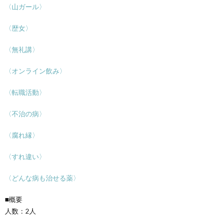
〈山ガール〉
〈歴女〉
〈無礼講〉
〈オンライン飲み〉
〈転職活動〉
〈不治の病〉
〈腐れ縁〉
〈すれ違い〉
〈どんな病も治せる薬〉
■概要
人数：2人