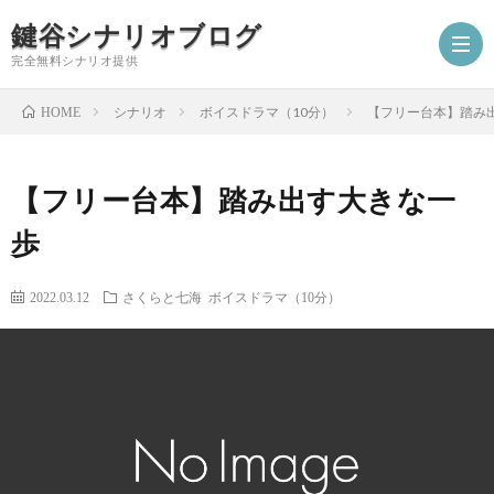
鍵谷シナリオブログ
完全無料シナリオ提供
シナリオ
ボイスドラマ（10分）
【フリー台本】踏み
HOME
ホ
【フリー台本】踏み出す大きな一
ー
プ
歩
ム
ロ
シ
2022.03.12
さくらと七海
ボイスドラマ（10分）
フ
ナ
お
ィ
リ
仕
シ
ー
オ
事
ナ