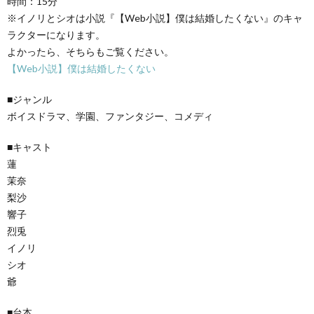
時間：15分
※イノリとシオは小説『【Web小説】僕は結婚したくない』のキャ
ラクターになります。
よかったら、そちらもご覧ください。
【Web小説】僕は結婚したくない
■ジャンル
ボイスドラマ、学園、ファンタジー、コメディ
■キャスト
蓮
茉奈
梨沙
響子
烈兎
イノリ
シオ
爺
■台本