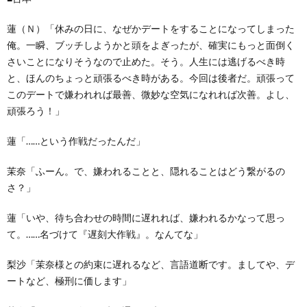
蓮（Ｎ）「休みの日に、なぜかデートをすることになってしまった
俺。一瞬、ブッチしようかと頭をよぎったが、確実にもっと面倒く
さいことになりそうなので止めた。そう。人生には逃げるべき時
と、ほんのちょっと頑張るべき時がある。今回は後者だ。頑張って
このデートで嫌われれば最善、微妙な空気になれれば次善。よし、
頑張ろう！」
蓮「……という作戦だったんだ」
茉奈「ふーん。で、嫌われることと、隠れることはどう繋がるの
さ？」
蓮「いや、待ち合わせの時間に遅れれば、嫌われるかなって思っ
て。……名づけて『遅刻大作戦』。なんてな」
梨沙「茉奈様との約束に遅れるなど、言語道断です。ましてや、デ
ートなど、極刑に価します」