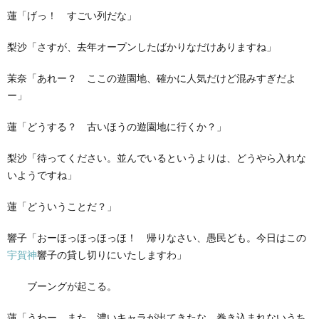
蓮「げっ！ すごい列だな」
梨沙「さすが、去年オープンしたばかりなだけありますね」
茉奈「あれー？ ここの遊園地、確かに人気だけど混みすぎだよ
ー」
蓮「どうする？ 古いほうの遊園地に行くか？」
梨沙「待ってください。並んでいるというよりは、どうやら入れな
いようですね」
蓮「どういうことだ？」
響子「おーほっほっほっほ！ 帰りなさい、愚民ども。今日はこの
宇賀神
響子の貸し切りにいたしますわ」
ブーングが起こる。
蓮「うわー。また、濃いキャラが出てきたな。巻き込まれないうち