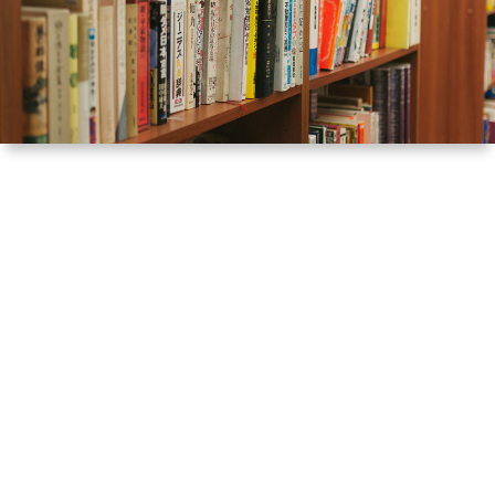
ル
提
依
リ
供
頼
オ
（規
（脚
約）
本、
に
台
つ
本）
い
一
て
覧