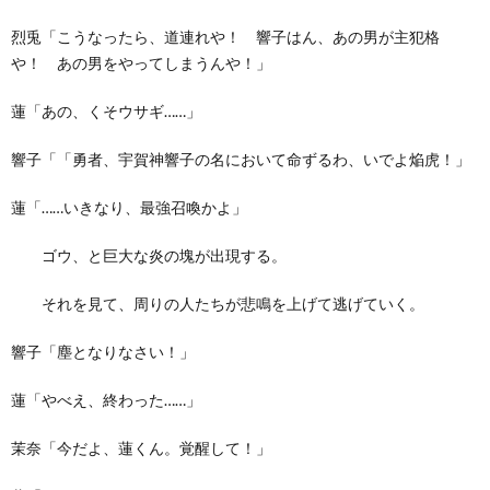
烈兎「こうなったら、道連れや！ 響子はん、あの男が主犯格
や！ あの男をやってしまうんや！」
蓮「あの、くそウサギ……」
響子「「勇者、宇賀神響子の名において命ずるわ、いでよ焔虎！」
蓮「……いきなり、最強召喚かよ」
ゴウ、と巨大な炎の塊が出現する。
それを見て、周りの人たちが悲鳴を上げて逃げていく。
響子「塵となりなさい！」
蓮「やべえ、終わった……」
茉奈「今だよ、蓮くん。覚醒して！」