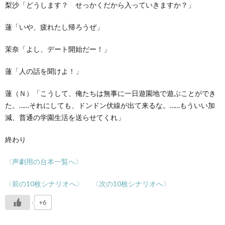
梨沙「どうします？ せっかくだから入っていきますか？」
蓮「いや、疲れたし帰ろうぜ」
茉奈「よし、デート開始だー！」
蓮「人の話を聞けよ！」
蓮（Ｎ）「こうして、俺たちは無事に一日遊園地で遊ぶことができ
た。……それにしても、ドンドン伏線が出て来るな。……もういい加
減、普通の学園生活を送らせてくれ」
終わり
〈声劇用の台本一覧へ〉
〈前の10枚シナリオへ〉
〈次の10枚シナリオへ〉
+6