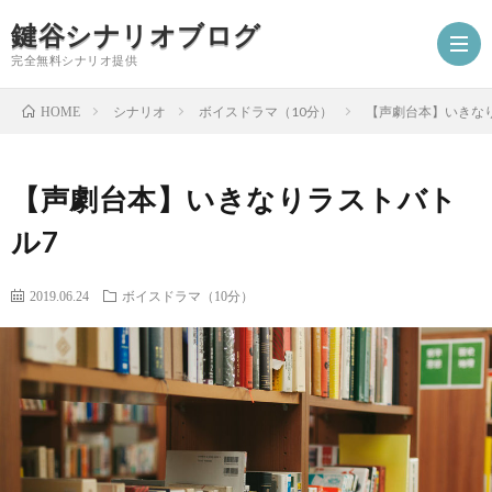
鍵谷シナリオブログ
完全無料シナリオ提供
シナリオ
ボイスドラマ（10分）
【声劇台本】いきな
HOME
ホ
【声劇台本】いきなりラストバト
ー
プ
ル7
ム
ロ
シ
2019.06.24
ボイスドラマ（10分）
フ
ナ
お
ィ
リ
仕
シ
ー
オ
事
ナ