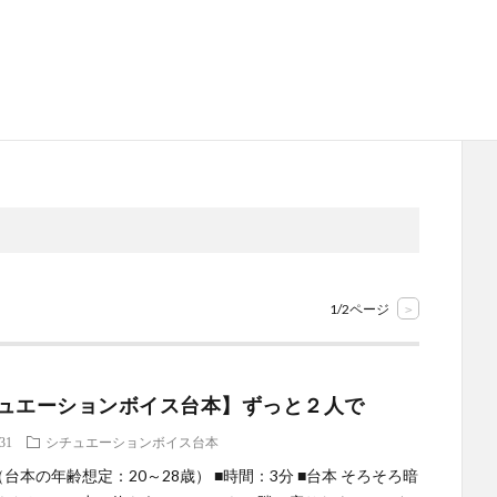
1/2ページ
>
ュエーションボイス台本】ずっと２人で
.31
シチュエーションボイス台本
台本の年齢想定：20～28歳） ■時間：3分 ■台本 そろそろ暗