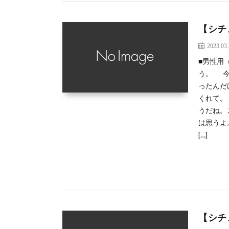
【シチ
2023.03
■男性用
う。 今
ったんだ
くれて。
うだね。
は思うよ
[…]
【シチ