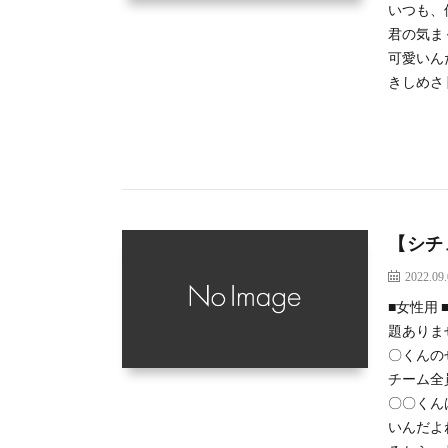
いつも、
君の気ま
可愛いん
きしめさ [
【シチ
2022.09
■女性用
題ありま
〇くんの
チーム全
〇〇くん
いんだよ