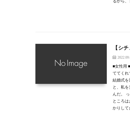
るから、 [
【シチ
2022.09
■女性用
ててくれ
結婚式を
と、私を
んだ。 
ところは
かりしてた