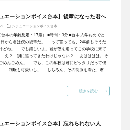
ュエーションボイス台本】後輩になった君へ
.29
シチュエーションボイス台本
（台本の年齢想定：17歳） ■時間：3分 ■台本 入学おめでと
日から君は僕の後輩だ。 って言っても、2年前もそうだ
けどね。 でも嬉しいよ。君が僕を追ってこの学校に来て
 え？ 別に追ってきたわけじゃない？ あはははは。そ
ごめんごめん。 でも、この学校は君にピッタリだって僕
。 制服も可愛いし。 もちろん、その制服を着た、君
続きを読む
ュエーションボイス台本】忘れられない人