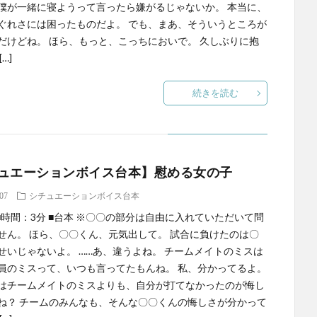
僕が一緒に寝ようって言ったら嫌がるじゃないか。 本当に、
ぐれさには困ったものだよ。 でも、まあ、そういうところが
だけどね。 ほら、もっと、こっちにおいで。 久しぶりに抱
…]
続きを読む
ュエーションボイス台本】慰める女の子
.07
シチュエーションボイス台本
 ■時間：3分 ■台本 ※〇〇の部分は自由に入れていただいて問
せん。 ほら、〇〇くん、元気出して。 試合に負けたのは〇
せいじゃないよ。 ……あ、違うよね。 チームメイトのミスは
員のミスって、いつも言ってたもんね。 私、分かってるよ。
はチームメイトのミスよりも、自分が打てなかったのが悔し
ね？ チームのみんなも、そんな〇〇くんの悔しさが分かって