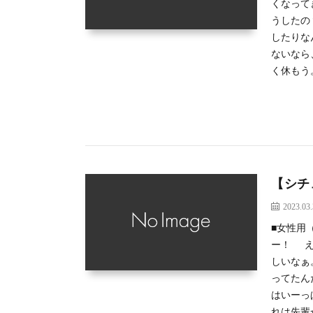
くなって
うしたの
したりな
ないなら
く休もう
【シチ
2023.03
■女性用
ー！ え
しいなぁ
ってたん
はいーっ
れは先輩