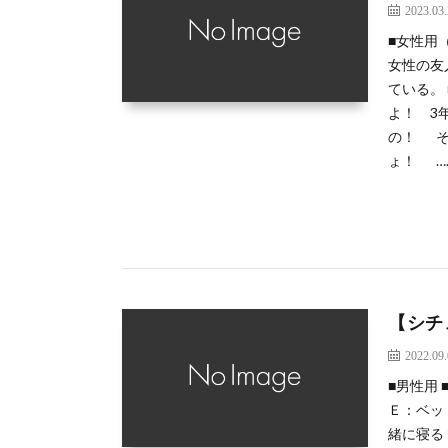
2023.03
■女性用
女性の友
ている。
よ！ 3
の！ そ
ょ！ …
【シチ
2022.09
■男性用
Ｅ：ベッ
緒に寝る