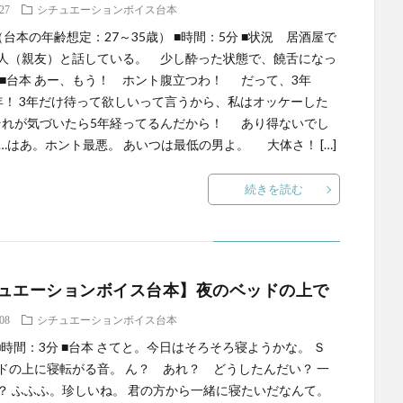
.27
シチュエーションボイス台本
（台本の年齢想定：27～35歳） ■時間：5分 ■状況 居酒屋で
人（親友）と話している。 少し酔った状態で、饒舌になっ
 ■台本 あー、もう！ ホント腹立つわ！ だって、3年
年！ 3年だけ待って欲しいって言うから、私はオッケーした
れが気づいたら5年経ってるんだから！ あり得ないでし
…はあ。ホント最悪。 あいつは最低の男よ。 大体さ！ […]
続きを読む
ュエーションボイス台本】夜のベッドの上で
.08
シチュエーションボイス台本
 ■時間：3分 ■台本 さてと。今日はそろそろ寝ようかな。 Ｓ
ドの上に寝転がる音。 ん？ あれ？ どうしたんだい？ 一
？ ふふふ。珍しいね。 君の方から一緒に寝たいだなんて。