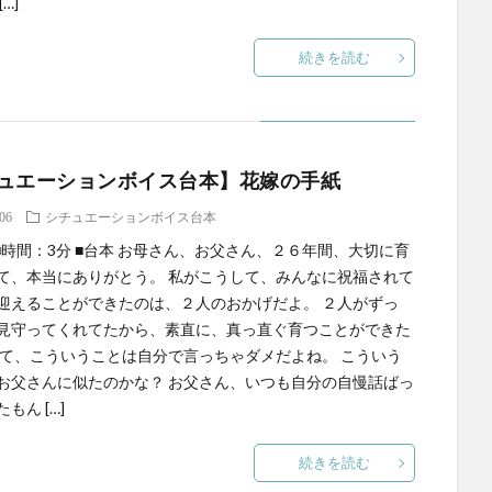
…]
続きを読む
ュエーションボイス台本】花嫁の手紙
.06
シチュエーションボイス台本
 ■時間：3分 ■台本 お母さん、お父さん、２６年間、大切に育
て、本当にありがとう。 私がこうして、みんなに祝福されて
迎えることができたのは、２人のおかげだよ。 ２人がずっ
見守ってくれてたから、素直に、真っ直ぐ育つことができた
って、こういうことは自分で言っちゃダメだよね。 こういう
お父さんに似たのかな？ お父さん、いつも自分の自慢話ばっ
もん […]
続きを読む