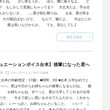
きたね。 少し休もうか。 ほら、隣に座りなよ。 ど
？ もしかして意識しちゃってる？ 大丈夫だよ。手を出
んかしないさ。 ……君が拒む限りね。 まあ、君が拒ま
、その保証はないけど。 なんて、嘘だよ。 今はとにか
。 夜は長いんだからさ。 でも、安心して […]
続きを読む
ュエーションボイス台本】後輩になった君へ
.30
シチュエーションボイス台本
（台本の年齢想定：17歳） ■時間：3分 ■台本 入学おめでと
へへ。君は今日からお姉ちゃんの後輩になるんだね。 嬉
。 お姉ちゃんね、ずーっと、君が入学してくれるのを待
だぞ。 今まで寂しい思いをさせてたんだから、これから
ぱい、いーっぱい、お姉ちゃんといること。 いい？ こ
からの命令なのです。 え？ 休みの日はいつも会って