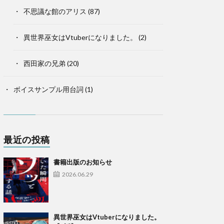
不思議な館のアリス
(87)
異世界巫女はVtuberになりました。
(2)
西田家の兄弟
(20)
ボイスサンプル用台詞
(1)
最近の投稿
書籍出版のお知らせ
2026.06.29
異世界巫女はVtuberになりました。