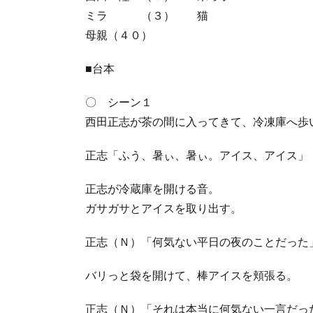
ミラ （３） 猫
母親（４０）
■台本
〇 シーン１
西田正志が茶の間に入ってきて、冷凍庫へ歩
正志「ふう、暑ぃ、暑ぃ。アイス、アイス」
正志が冷蔵庫を開ける音。
ガサガサとアイスを取り出す。
正志（Ｎ）「何気ない平日の夜のことだった
バリっと袋を開けて、棒アイスを頬張る。
正志（Ｎ）「それは本当に何気ない一言だっ