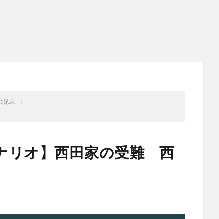
の兄弟
談
ナリオ】西田家の受難 西