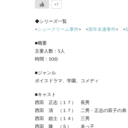
+7
◆シリーズ一覧
<
シュークリーム事件
> <
留年未遂事件
> <
■概要
主要人数：5人
時間：10分
■ジャンル
ボイスドラマ、学園、コメディ
■キャスト
西田 正志（１７） 長男
西田 清 （１７） 二男・正志の双子の弟
西田 総士（１４） 三男
西田 隆 （５） 末っ子