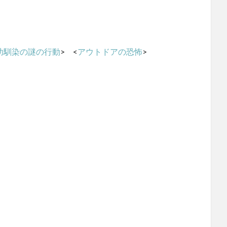
幼馴染の謎の行動
> <
アウトドアの恐怖
>