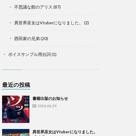
不思議な館のアリス
(87)
異世界巫女はVtuberになりました。
(2)
西田家の兄弟
(20)
ボイスサンプル用台詞
(1)
最近の投稿
書籍出版のお知らせ
2026.06.29
異世界巫女はVtuberになりました。