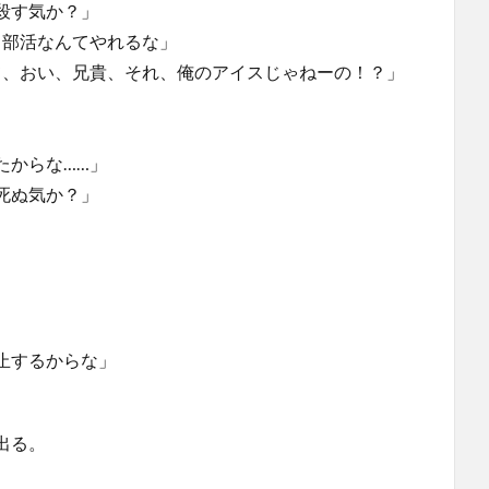
殺す気か？」
、部活なんてやれるな」
て、おい、兄貴、それ、俺のアイスじゃねーの！？」
たからな……」
死ぬ気か？」
止するからな」
出る。