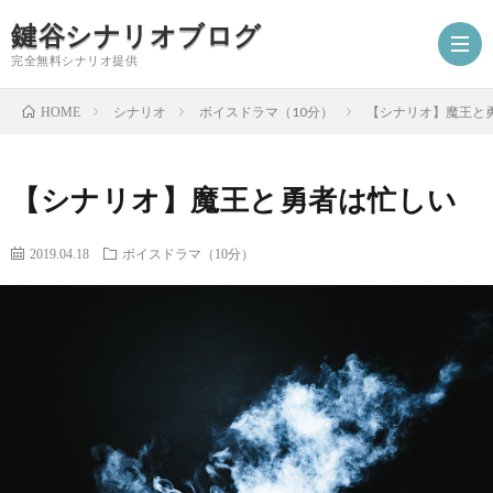
鍵谷シナリオブログ
完全無料シナリオ提供
シナリオ
ボイスドラマ（10分）
【シナリオ】魔王と
HOME
ホ
【シナリオ】魔王と勇者は忙しい
ー
プ
2019.04.18
ボイスドラマ（10分）
ム
ロ
シ
フ
ナ
お
ィ
リ
仕
シ
ー
オ
事
ナ