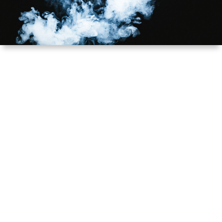
ル
提
依
リ
供
頼
オ
（規
（脚
約）
本、
に
台
つ
本）
い
一
て
覧