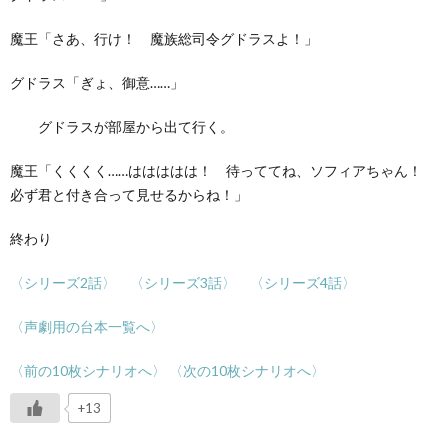
魔王「さあ、行け！ 魔族総司令グドラスよ！」
グドラス「ぎょ、御意……」
グドラスが部屋から出て行く。
魔王「くくくく……ははははは！ 待っててね、ソフィアちゃん！
必ず君と付き合って見せるからね！」
終わり
〈シリーズ2話〉
〈シリーズ3話〉
〈シリーズ4話〉
〈声劇用の台本一覧へ〉
〈前の10枚シ
ナ
リオへ〉
〈次の10枚シナリオへ〉
+13