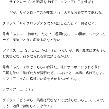
サイクロップスが咆哮を上げて、ソフィアに手を伸ばす。
だが、サイクロップスが攻撃され、大きな音を立てて倒れる。
グドラス「サイクロップスを吹き飛ばしただと？ 何者だ？」
勇者「ふふ……。何者だ、だと？ 愚問だな。この勇者、ジークフリ
ード、魔物ごときに名乗る名などない！」
グドラス「……な、なんだかよくわからないが、我々魔族に逆らうな
ど失笑だな。命を取られる前に消えるがよい」
勇者「ふん。それはこちらの台詞だ。俺にボコボコにされる前に、
尻尾を巻いて逃げた方が賢明だぞ。……おっと、本当に逃げるなよ。
ソフィアちゃんに格好いい姿を見せるんだからな」
ソフィア「……え？」
グドラス「どうやら、馬鹿は死ななくては治らないらしい。いいだ
ろう。地獄で後悔しろ、小僧！」